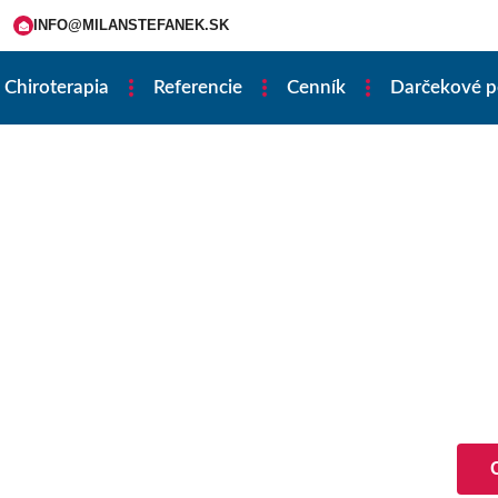
INFO@MILANSTEFANEK.SK
Chiroterapia
Referencie
Cenník
Darčekové 
RAPIU
 nášho kontaktného formulára!
om možnom čase ozveme a
 termín.