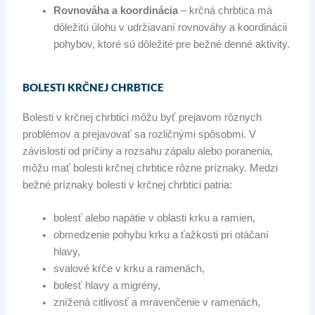
Rovnováha a koordinácia
– krčná chrbtica má
dôležitú úlohu v udržiavaní rovnováhy a koordinácii
pohybov, ktoré sú dôležité pre bežné denné aktivity.
BOLESTI KRČNEJ CHRBTICE
Bolesti v krčnej chrbtici môžu byť prejavom rôznych
problémov a prejavovať sa rozličnými spôsobmi. V
závislosti od príčiny a rozsahu zápalu alebo poranenia,
môžu mať bolesti krčnej chrbtice rôzne príznaky. Medzi
bežné príznaky bolesti v krčnej chrbtici patria:
bolesť alebo napätie v oblasti krku a ramien,
obmedzenie pohybu krku a ťažkosti pri otáčaní
hlavy,
svalové kŕče v krku a ramenách,
bolesť hlavy a migrény,
znížená citlivosť a mravenčenie v ramenách,