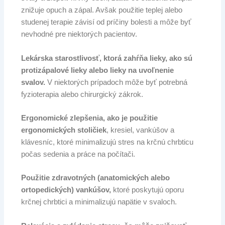
znižuje opuch a zápal. Avšak použitie teplej alebo
studenej terapie závisí od príčiny bolesti a môže byť
nevhodné pre niektorých pacientov.
Lekárska starostlivosť, ktorá zahŕňa lieky, ako sú
protizápalové lieky alebo lieky na uvoľnenie
svalov.
V niektorých prípadoch môže byť potrebná
fyzioterapia alebo chirurgický zákrok.
Ergonomické zlepšenia, ako je použitie
ergonomických stoličiek
, kresiel, vankúšov a
klávesníc, ktoré minimalizujú stres na krčnú chrbticu
počas sedenia a práce na počítači.
Použitie zdravotných (anatomických alebo
ortopedických) vankúšov,
ktoré poskytujú oporu
krčnej chrbtici a minimalizujú napätie v svaloch.