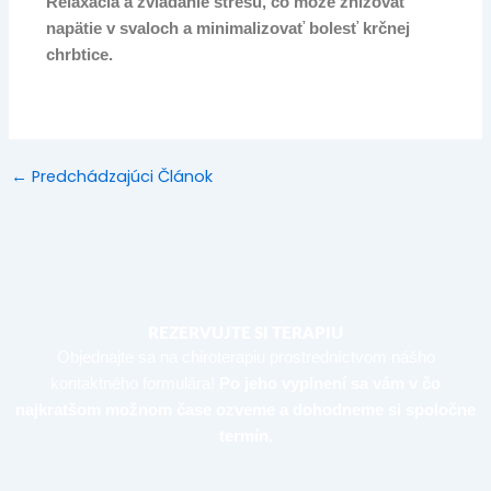
Relaxácia a zvládanie stresu, čo môže znižovať
napätie v svaloch a minimalizovať bolesť krčnej
chrbtice.
←
Predchádzajúci Článok
REZERVUJTE SI TERAPIU
Objednajte sa na chiroterapiu prostredníctvom nášho
kontaktného formulára!
Po jeho vyplnení sa vám v čo
najkratšom možnom čase ozveme a dohodneme si spoločne
termín.