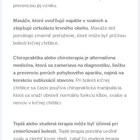
prevenciou jej vzniku.
Masáže, ktoré uvoľňujú napätie v svaloch a
zlepšujú cirkuláciu krvného obehu.
Masáže tiež
pomáhajú zmierniť preťaženie, ktoré môže byť príčinou
bolesti krčnej chrbtice.
Chiropraktika alebo chiroterapia je alternatívna
medicína, ktorá sa zameriava na diagnostiku, liečbu
a prevenciu porúch pohybového aparátu, najmä na
korekciu subluxácií stavcov.
Pri bolesti krčnej
chrbtice sa často používa chiropraktická manipulácia,
ktorá sa snaží obnoviť normálnu funkciu kĺbov, svalov a
nervov v krčnej chrbtici.
Teplá alebo studená terapia môže byť účinná pri
zmierňovaní bolesti.
Teplá terapia pomáha uvoľniť
svaly a zlepšiť krvný obeh, zatiaľ čo studená terapia