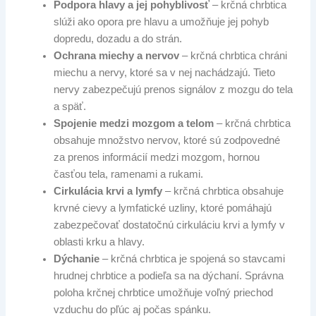
Podpora hlavy a jej pohyblivosť
– krčná chrbtica
slúži ako opora pre hlavu a umožňuje jej pohyb
dopredu, dozadu a do strán.
Ochrana miechy a nervov
– krčná chrbtica chráni
miechu a nervy, ktoré sa v nej nachádzajú. Tieto
nervy zabezpečujú prenos signálov z mozgu do tela
a späť.
Spojenie medzi mozgom a telom
– krčná chrbtica
obsahuje množstvo nervov, ktoré sú zodpovedné
za prenos informácií medzi mozgom, hornou
časťou tela, ramenami a rukami.
Cirkulácia krvi a lymfy
– krčná chrbtica obsahuje
krvné cievy a lymfatické uzliny, ktoré pomáhajú
zabezpečovať dostatočnú cirkuláciu krvi a lymfy v
oblasti krku a hlavy.
Dýchanie
– krčná chrbtica je spojená so stavcami
hrudnej chrbtice a podieľa sa na dýchaní. Správna
poloha krčnej chrbtice umožňuje voľný priechod
vzduchu do pľúc aj počas spánku.