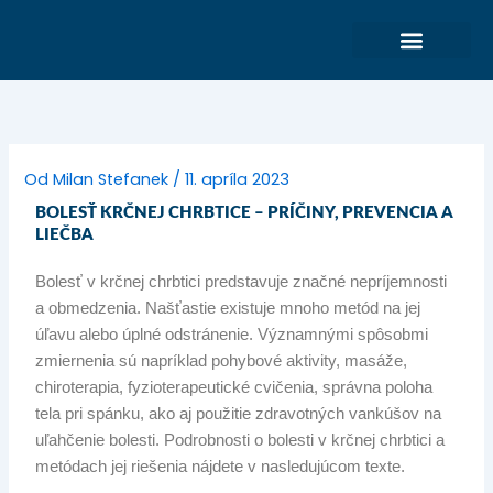
Preskočiť
na
obsah
Darčekové poukážky
Rezervačný systém
Od
Milan Stefanek
/
11. apríla 2023
BOLESŤ KRČNEJ CHRBTICE – PRÍČINY, PREVENCIA A
LIEČBA
Bolesť v krčnej chrbtici predstavuje značné nepríjemnosti
a obmedzenia. Našťastie existuje mnoho metód na jej
úľavu alebo úplné odstránenie. Významnými spôsobmi
zmiernenia sú napríklad pohybové aktivity, masáže,
chiroterapia, fyzioterapeutické cvičenia, správna poloha
tela pri spánku, ako aj použitie zdravotných vankúšov na
uľahčenie bolesti. Podrobnosti o bolesti v krčnej chrbtici a
metódach jej riešenia nájdete v nasledujúcom texte.