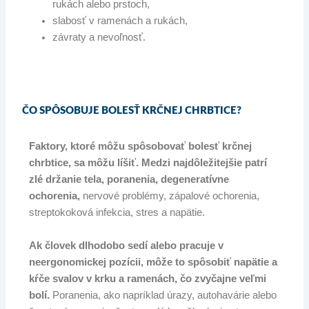
rukách alebo prstoch,
slabosť v ramenách a rukách,
závraty a nevoľnosť.
ČO SPÔSOBUJE BOLESŤ KRČNEJ CHRBTICE?
Faktory, ktoré môžu spôsobovať bolesť krčnej
chrbtice, sa môžu líšiť. Medzi najdôležitejšie patrí
zlé držanie tela, poranenia, degeneratívne
ochorenia,
nervové problémy, zápalové ochorenia,
streptokoková infekcia, stres a napätie.
Ak človek dlhodobo sedí alebo pracuje v
neergonomickej pozícii, môže to spôsobiť napätie a
kŕče svalov v krku a ramenách, čo zvyčajne veľmi
bolí.
Poranenia, ako napríklad úrazy, autohavárie alebo